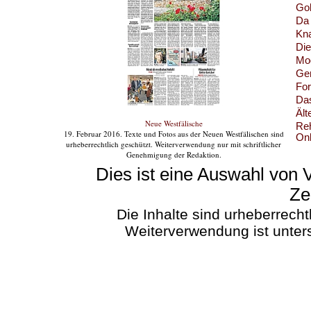
Gol
Da
Kna
Di
Moo
Ge
For
Das
Ält
Neue Westfälische
Reh
19. Februar 2016. Texte und Fotos aus der Neuen Westfälischen sind
Onl
urheberrechtlich geschützt. Weiterverwendung nur mit schriftlicher
Ru
Genehmigung der Redaktion.
Di
Dies ist eine Auswahl von 
Der
Zei
Soh
Es 
Die Inhalte sind urheberrech
Län
Weiterverwendung ist unter